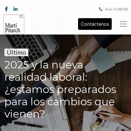
644 10 88 89
Contáctenos
Último
2025 y la nueva
realidad laboral:
¿estamos preparados
para los cambios que
vienen?