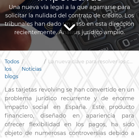
Una nueva vía legal a la que agarrarse para
solicitar la nulidad del contrato de crédito. Los
tribunales han dado un paso en esta dirección
recientemente. Análisis jurídico amplio.
Todos
La nueva clave para resolver los casos de tarjetas «revolving» más allá de la transparencia y la usura: las normas imperativas
los
Noticias
blogs
Las tarjetas revolving se han convertido en un
problema jurídico recurrente y de enorme
impacto social en España. Este producto
financiero, diseñado en apariencia para
ofrecer flexibilidad en los pagos, ha sido
objeto de numerosas controversias debido a